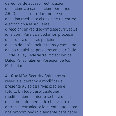
derechos de acceso, rectificación,
oposición y/o cancelación (Derechos
ARCO) solicitando claramente su
decisión mediante el envío de un correo
electrónico a la siguiente
dirección:
privacidad@mbasecuritysolut
ions.com
. Para que podamos procesar
cualquiera de estas peticiones, las
cuales deberán incluir todos y cada uno
de los requisitos previstos en el artículo
29 de la Ley Federal de Protección de
Datos Personales en Posesión de los
Particulares.
4.- Que MBA Security Solutions se
reserva el derecho a modificar el
presente Aviso de Privacidad en el
futuro. En todo caso, cualquier
modificación al mismo se hará de su
conocimiento mediante el envío de un
correo electrónico, a la cuenta que usted
nos proporcionó inicialmente para hacer