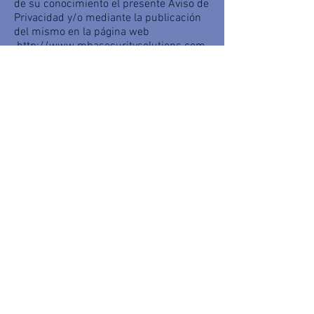
de su conocimiento el presente Aviso de
Privacidad y/o mediante la publicación
del mismo en la página web
http://www.mbasecuritysolutions.com.
mx
5.- Que MBA Security Solutions. así
como sus socios de negocio y clientes,
no serán responsables en el caso de
que usted no reciba la referida
notificación de cambio en el Aviso de
Privacidad si existiere algún problema
con su cuenta de correo electrónico, o
de transmisión de datos por Internet.
6.- Que el presente Aviso de Privacidad
cumple con los requisitos que
establecidos en la Ley Federal de
Protección de Datos Personales en
Posesión de los Particulares vigente.