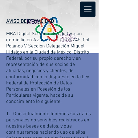
AVISO DE PRIVACIDAD
MBA Digital Solutions SA de CV. con
domicilio en Av. Torcuato Tasso 245, Col.
Polanco V Sección Delegación Miguel
Hidalgo en la Ciudad de México, Distrito
Federal, por su propio derecho y en
representación de sus socios de
afiliadas, negocios y clientes, de
conformidad con lo dispuesto en la Ley
Federal de Protección de Datos
Personales en Posesión de los
Particulares vigente, hace de su
conocimiento lo siguiente:
1.- Que actualmente tenemos sus datos
personales no sensibles registrados en
nuestras bases de datos, y que
continuaremos haciendo uso de ellos