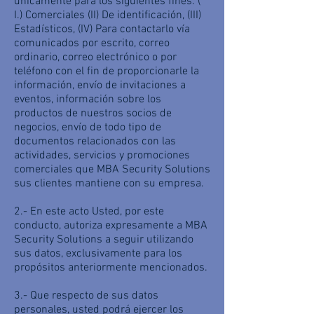
únicamente para los siguientes fines: (
I.) Comerciales (II) De identificación, (III)
Estadísticos, (IV) Para contactarlo vía
comunicados por escrito, correo
ordinario, correo electrónico o por
teléfono con el fin de proporcionarle la
información, envío de invitaciones a
eventos, información sobre los
productos de nuestros socios de
negocios, envío de todo tipo de
documentos relacionados con las
actividades, servicios y promociones
comerciales que MBA Security Solutions
sus clientes mantiene con su empresa.
2.- En este acto Usted, por este
conducto, autoriza expresamente a MBA
Security Solutions a seguir utilizando
sus datos, exclusivamente para los
propósitos anteriormente mencionados.
3.- Que respecto de sus datos
personales, usted podrá ejercer los